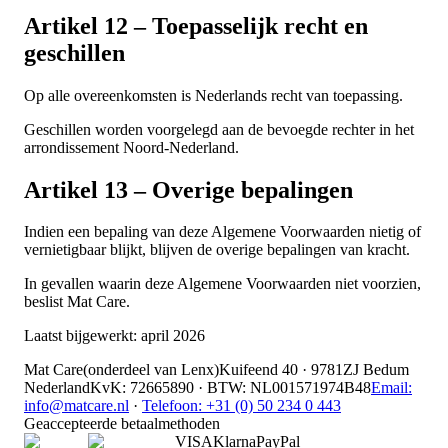
Artikel 12 – Toepasselijk recht en
geschillen
Op alle overeenkomsten is Nederlands recht van toepassing.
Geschillen worden voorgelegd aan de bevoegde rechter in het
arrondissement Noord-Nederland.
Artikel 13 – Overige bepalingen
Indien een bepaling van deze Algemene Voorwaarden nietig of
vernietigbaar blijkt, blijven de overige bepalingen van kracht.
In gevallen waarin deze Algemene Voorwaarden niet voorzien,
beslist Mat Care.
Laatst bijgewerkt: april 2026
Mat Care
(
onderdeel van
Lenx
)
Kuifeend 40 · 9781ZJ Bedum
Nederland
KvK
:
72665890
·
BTW
:
NL001571974B48
Email:
info@matcare.nl
·
Telefoon
:
+31 (0) 50 234 0 443
Geaccepteerde betaalmethoden
VISA
Klarna
Pay
Pal