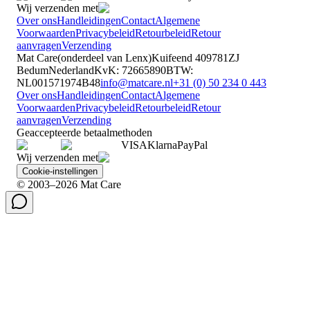
Wij verzenden met
Over ons
Handleidingen
Contact
Algemene
Voorwaarden
Privacybeleid
Retourbeleid
Retour
aanvragen
Verzending
Mat Care
(
onderdeel van
Lenx
)
Kuifeend 40
9781ZJ
Bedum
Nederland
KvK
:
72665890
BTW
:
NL001571974B48
info@matcare.nl
+31 (0) 50 234 0 443
Over ons
Handleidingen
Contact
Algemene
Voorwaarden
Privacybeleid
Retourbeleid
Retour
aanvragen
Verzending
Geaccepteerde betaalmethoden
VISA
Klarna
Pay
Pal
Wij verzenden met
Cookie-instellingen
© 2003–2026 Mat Care