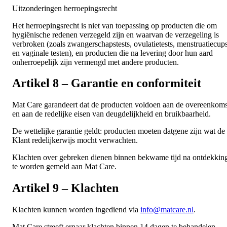
Uitzonderingen herroepingsrecht
Het herroepingsrecht is niet van toepassing op producten die om
hygiënische redenen verzegeld zijn en waarvan de verzegeling is
verbroken (zoals zwangerschapstests, ovulatietests, menstruatiecup
en vaginale testen), en producten die na levering door hun aard
onherroepelijk zijn vermengd met andere producten.
Artikel 8 – Garantie en conformiteit
Mat Care garandeert dat de producten voldoen aan de overeenkoms
en aan de redelijke eisen van deugdelijkheid en bruikbaarheid.
De wettelijke garantie geldt: producten moeten datgene zijn wat de
Klant redelijkerwijs mocht verwachten.
Klachten over gebreken dienen binnen bekwame tijd na ontdekkin
te worden gemeld aan Mat Care.
Artikel 9 – Klachten
Klachten kunnen worden ingediend via
info@matcare.nl
.
Mat Care streeft ernaar klachten binnen 14 dagen te behandelen.