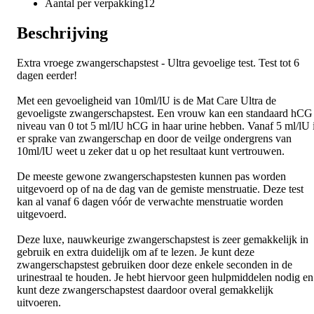
Aantal per verpakking
12
Beschrijving
Extra vroege zwangerschapstest - Ultra gevoelige test. Test tot 6
dagen eerder!
Met een gevoeligheid van 10ml/lU is de Mat Care Ultra de
gevoeligste zwangerschapstest. Een vrouw kan een standaard hCG
niveau van 0 tot 5 ml/lU hCG in haar urine hebben. Vanaf 5 ml/lU 
er sprake van zwangerschap en door de veilge ondergrens van
10ml/lU weet u zeker dat u op het resultaat kunt vertrouwen.
De meeste gewone zwangerschapstesten kunnen pas worden
uitgevoerd op of na de dag van de gemiste menstruatie. Deze test
kan al vanaf 6 dagen vóór de verwachte menstruatie worden
uitgevoerd.
Deze luxe, nauwkeurige zwangerschapstest is zeer gemakkelijk in
gebruik en extra duidelijk om af te lezen. Je kunt deze
zwangerschapstest gebruiken door deze enkele seconden in de
urinestraal te houden. Je hebt hiervoor geen hulpmiddelen nodig en
kunt deze zwangerschapstest daardoor overal gemakkelijk
uitvoeren.