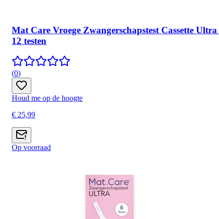
Mat Care Vroege Zwangerschapstest Cassette Ultra 
12 testen
(
0
)
Houd me op de hoogte
€ 25,99
Op voorraad