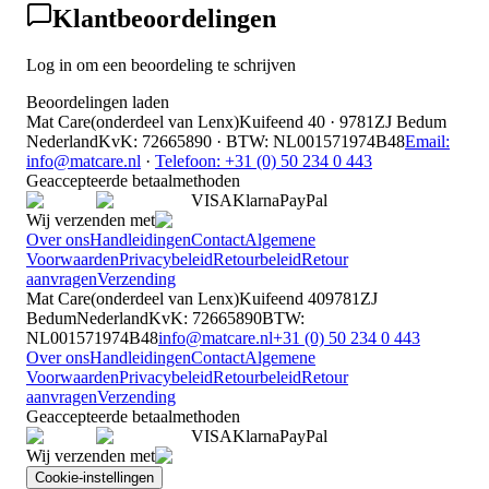
Klantbeoordelingen
Log in om een beoordeling te schrijven
Beoordelingen laden
Mat Care
(
onderdeel van
Lenx
)
Kuifeend 40 · 9781ZJ Bedum
Nederland
KvK
:
72665890
·
BTW
:
NL001571974B48
Email:
info@matcare.nl
·
Telefoon
:
+31 (0) 50 234 0 443
Geaccepteerde betaalmethoden
VISA
Klarna
Pay
Pal
Wij verzenden met
Over ons
Handleidingen
Contact
Algemene
Voorwaarden
Privacybeleid
Retourbeleid
Retour
aanvragen
Verzending
Mat Care
(
onderdeel van
Lenx
)
Kuifeend 40
9781ZJ
Bedum
Nederland
KvK
:
72665890
BTW
:
NL001571974B48
info@matcare.nl
+31 (0) 50 234 0 443
Over ons
Handleidingen
Contact
Algemene
Voorwaarden
Privacybeleid
Retourbeleid
Retour
aanvragen
Verzending
Geaccepteerde betaalmethoden
VISA
Klarna
Pay
Pal
Wij verzenden met
Cookie-instellingen