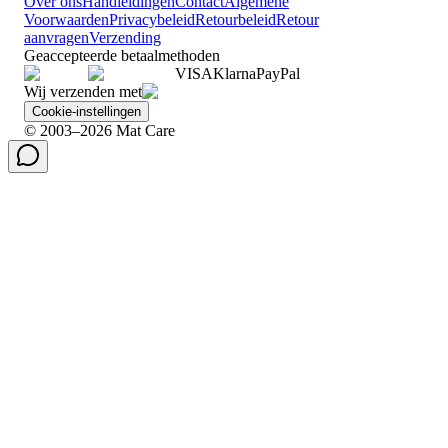
Over ons
Handleidingen
Contact
Algemene
Voorwaarden
Privacybeleid
Retourbeleid
Retour
aanvragen
Verzending
Geaccepteerde betaalmethoden
VISA
Klarna
Pay
Pal
Wij verzenden met
Cookie-instellingen
© 2003–2026 Mat Care