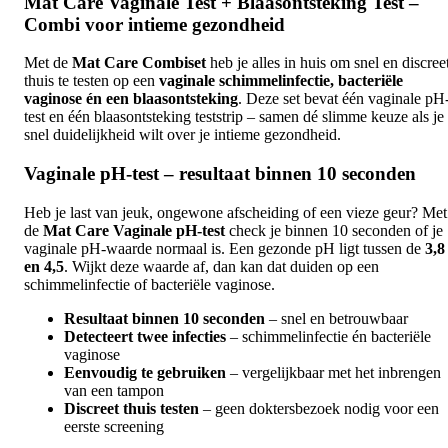
Mat Care Vaginale Test + Blaasontsteking Test –
Combi voor intieme gezondheid
Met de
Mat Care Combiset
heb je alles in huis om snel en discree
thuis te testen op een
vaginale schimmelinfectie, bacteriële
vaginose én een blaasontsteking
. Deze set bevat één vaginale pH
test en één blaasontsteking teststrip – samen dé slimme keuze als je
snel duidelijkheid wilt over je intieme gezondheid.
Vaginale pH-test – resultaat binnen 10 seconden
Heb je last van jeuk, ongewone afscheiding of een vieze geur? Met
de
Mat Care Vaginale pH-test
check je binnen 10 seconden of je
vaginale pH-waarde normaal is. Een gezonde pH ligt tussen de
3,8
en 4,5
. Wijkt deze waarde af, dan kan dat duiden op een
schimmelinfectie of bacteriële vaginose.
Resultaat binnen 10 seconden
– snel en betrouwbaar
Detecteert twee infecties
– schimmelinfectie én bacteriële
vaginose
Eenvoudig te gebruiken
– vergelijkbaar met het inbrengen
van een tampon
Discreet thuis testen
– geen doktersbezoek nodig voor een
eerste screening