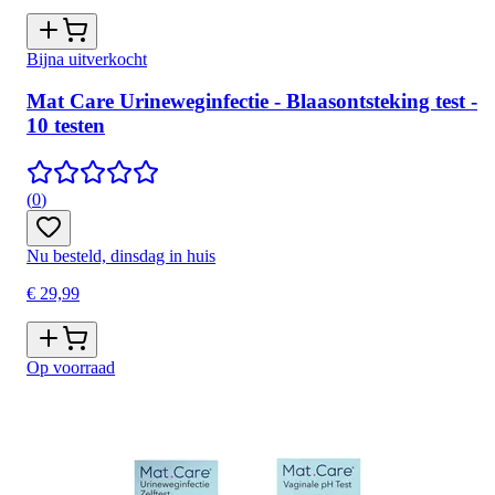
Bijna uitverkocht
Mat Care Urineweginfectie - Blaasontsteking test -
10 testen
(
0
)
Nu besteld, dinsdag in huis
€ 29,99
Op voorraad