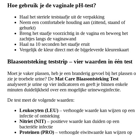
Hoe gebruik je de vaginale pH-test?
Haal het steriele teststaafje uit de verpakking
Neem een comfortabele houding aan (zittend, staand of
gehurkt)
Breng het staafje voorzichtig in de vagina en beweeg het
zachtjes langs de vaginawand
Haal na 10 seconden het staafje eruit
Vergelijk de kleur direct met de bijgeleverde kleurenkaart
Blaasontsteking teststrip – vier waarden in één test
Moet je vaker plassen, heb je een branderig gevoel bij het plassen o
zie je troebele urine? De
Mat Care Blaasontsteking Test
analyseert je urine op vier indicatoren en geeft je binnen enkele
minuten duidelijkheid over een mogelijke urineweginfectie.
De test meet de volgende waarden:
Leukocyten (LEU)
– verhoogde waarde kan wijzen op een
infectie of ontsteking
Nitriet (NIT)
– positieve waarde kan duiden op een
bacteriële infectie
Proteïnen (PRO)
– verhoogde eiwitwaarde kan wijzen op