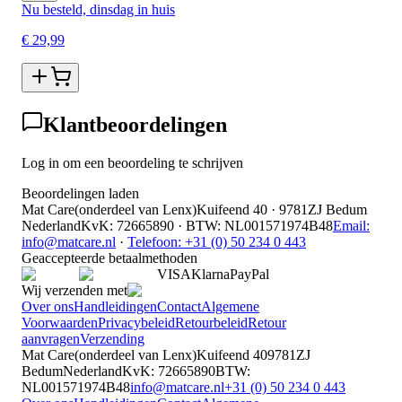
Nu besteld, dinsdag in huis
€ 29,99
Klantbeoordelingen
Log in om een beoordeling te schrijven
Beoordelingen laden
Mat Care
(
onderdeel van
Lenx
)
Kuifeend 40 · 9781ZJ Bedum
Nederland
KvK
:
72665890
·
BTW
:
NL001571974B48
Email:
info@matcare.nl
·
Telefoon
:
+31 (0) 50 234 0 443
Geaccepteerde betaalmethoden
VISA
Klarna
Pay
Pal
Wij verzenden met
Over ons
Handleidingen
Contact
Algemene
Voorwaarden
Privacybeleid
Retourbeleid
Retour
aanvragen
Verzending
Mat Care
(
onderdeel van
Lenx
)
Kuifeend 40
9781ZJ
Bedum
Nederland
KvK
:
72665890
BTW
:
NL001571974B48
info@matcare.nl
+31 (0) 50 234 0 443