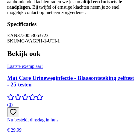
aanhoudende klachten raden we je aan
altijd een huisarts te
raadplegen
. Bij twijfel of ernstige klachten neem je zo snel
mogelijk contact op met een zorgverlener.
Specificaties
EAN
8720053063723
SKU
MC-VAGPH-1-UTI-1
Bekijk ook
Laatste exemplaar!
Mat Care Urineweginfectie - Blaasontsteking zelftest
- 25 testen
(
0
)
Nu besteld, dinsdag in huis
€ 29,99