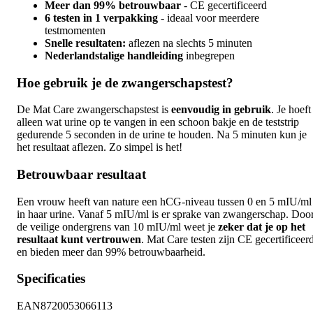
Meer dan 99% betrouwbaar
- CE gecertificeerd
6 testen in 1 verpakking
- ideaal voor meerdere
testmomenten
Snelle resultaten:
aflezen na slechts 5 minuten
Nederlandstalige handleiding
inbegrepen
Hoe gebruik je de zwangerschapstest?
De Mat Care zwangerschapstest is
eenvoudig in gebruik
. Je hoeft
alleen wat urine op te vangen in een schoon bakje en de teststrip
gedurende 5 seconden in de urine te houden. Na 5 minuten kun je
het resultaat aflezen. Zo simpel is het!
Betrouwbaar resultaat
Een vrouw heeft van nature een hCG-niveau tussen 0 en 5 mIU/ml
in haar urine. Vanaf 5 mIU/ml is er sprake van zwangerschap. Doo
de veilige ondergrens van 10 mIU/ml weet je
zeker dat je op het
resultaat kunt vertrouwen
. Mat Care testen zijn CE gecertificeer
en bieden meer dan 99% betrouwbaarheid.
Specificaties
EAN
8720053066113