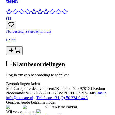
testen
(
1
)
Nu besteld, zaterdag in huis
€ 9,99
Klantbeoordelingen
Log in om een beoordeling te schrijven
Beoordelingen laden
Mat Care
(
onderdeel van
Lenx
)
Kuifeend 40 · 9781ZJ Bedum
Nederland
KvK
:
72665890
·
BTW
:
NL001571974B48
Email:
info@matcare.nl
·
Telefoon
:
+31 (0) 50 234 0 443
Geaccepteerde betaalmethoden
VISA
Klarna
Pay
Pal
Wij verzenden met