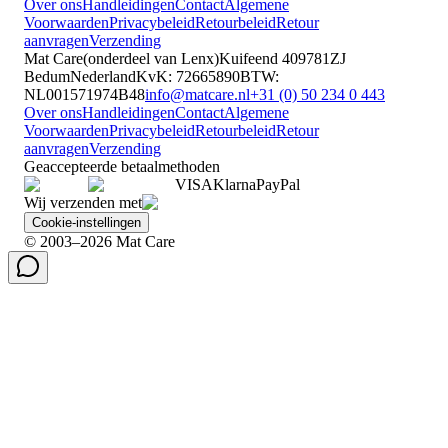
Over ons
Handleidingen
Contact
Algemene
Voorwaarden
Privacybeleid
Retourbeleid
Retour
aanvragen
Verzending
Mat Care
(
onderdeel van
Lenx
)
Kuifeend 40
9781ZJ
Bedum
Nederland
KvK
:
72665890
BTW
:
NL001571974B48
info@matcare.nl
+31 (0) 50 234 0 443
Over ons
Handleidingen
Contact
Algemene
Voorwaarden
Privacybeleid
Retourbeleid
Retour
aanvragen
Verzending
Geaccepteerde betaalmethoden
VISA
Klarna
Pay
Pal
Wij verzenden met
Cookie-instellingen
© 2003–2026 Mat Care