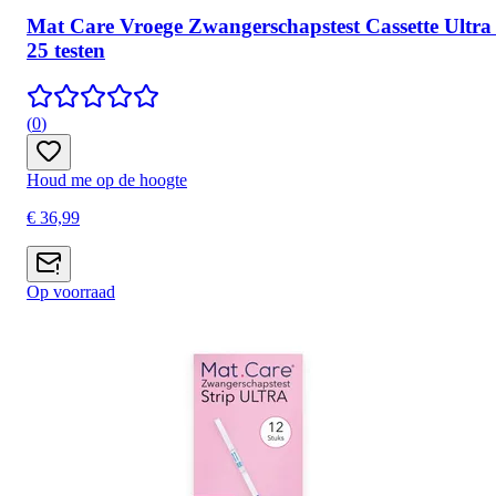
Mat Care Vroege Zwangerschapstest Cassette Ultra 
25 testen
(
0
)
Houd me op de hoogte
€ 36,99
Op voorraad