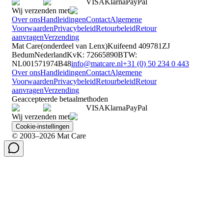
VISA
Klarna
Pay
Pal
Wij verzenden met
Over ons
Handleidingen
Contact
Algemene
Voorwaarden
Privacybeleid
Retourbeleid
Retour
aanvragen
Verzending
Mat Care
(
onderdeel van
Lenx
)
Kuifeend 40
9781ZJ
Bedum
Nederland
KvK
:
72665890
BTW
:
NL001571974B48
info@matcare.nl
+31 (0) 50 234 0 443
Over ons
Handleidingen
Contact
Algemene
Voorwaarden
Privacybeleid
Retourbeleid
Retour
aanvragen
Verzending
Geaccepteerde betaalmethoden
VISA
Klarna
Pay
Pal
Wij verzenden met
Cookie-instellingen
© 2003–2026 Mat Care