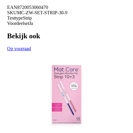
EAN
8720053060470
SKU
MC-ZW-SET-STRIP-30-9
Testtype
Strip
Voordeelset
Ja
Bekijk ook
Op voorraad