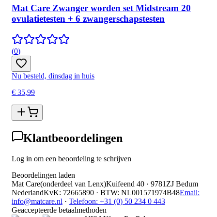
Mat Care Zwanger worden set Midstream 20
ovulatietesten + 6 zwangerschapstesten
(
0
)
Nu besteld, dinsdag in huis
€ 35,99
Klantbeoordelingen
Log in om een beoordeling te schrijven
Beoordelingen laden
Mat Care
(
onderdeel van
Lenx
)
Kuifeend 40 · 9781ZJ Bedum
Nederland
KvK
:
72665890
·
BTW
:
NL001571974B48
Email:
info@matcare.nl
·
Telefoon
:
+31 (0) 50 234 0 443
Geaccepteerde betaalmethoden