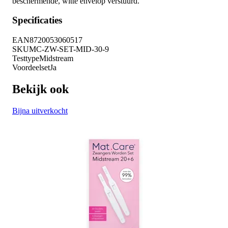
beschermende, witte envelop verstuurd.
Specificaties
EAN
8720053060517
SKU
MC-ZW-SET-MID-30-9
Testtype
Midstream
Voordeelset
Ja
Bekijk ook
Bijna uitverkocht