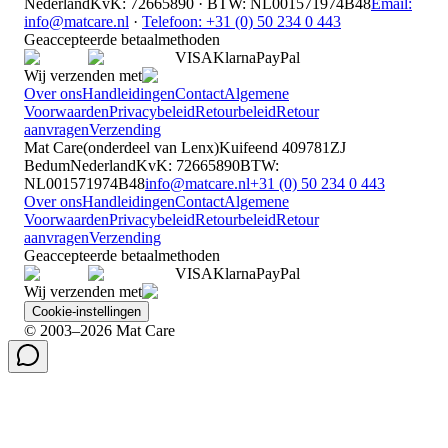
Nederland
KvK
:
72665890
·
BTW
:
NL001571974B48
Email:
info@matcare.nl
·
Telefoon
:
+31 (0) 50 234 0 443
Geaccepteerde betaalmethoden
VISA
Klarna
Pay
Pal
Wij verzenden met
Over ons
Handleidingen
Contact
Algemene
Voorwaarden
Privacybeleid
Retourbeleid
Retour
aanvragen
Verzending
Mat Care
(
onderdeel van
Lenx
)
Kuifeend 40
9781ZJ
Bedum
Nederland
KvK
:
72665890
BTW
:
NL001571974B48
info@matcare.nl
+31 (0) 50 234 0 443
Over ons
Handleidingen
Contact
Algemene
Voorwaarden
Privacybeleid
Retourbeleid
Retour
aanvragen
Verzending
Geaccepteerde betaalmethoden
VISA
Klarna
Pay
Pal
Wij verzenden met
Cookie-instellingen
© 2003–2026 Mat Care