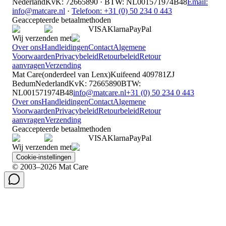
Nederland
KvK
:
72665890
·
BTW
:
NL001571974B48
Email:
info@matcare.nl
·
Telefoon
:
+31 (0) 50 234 0 443
Geaccepteerde betaalmethoden
VISA
Klarna
Pay
Pal
Wij verzenden met
Over ons
Handleidingen
Contact
Algemene
Voorwaarden
Privacybeleid
Retourbeleid
Retour
aanvragen
Verzending
Mat Care
(
onderdeel van
Lenx
)
Kuifeend 40
9781ZJ
Bedum
Nederland
KvK
:
72665890
BTW
:
NL001571974B48
info@matcare.nl
+31 (0) 50 234 0 443
Over ons
Handleidingen
Contact
Algemene
Voorwaarden
Privacybeleid
Retourbeleid
Retour
aanvragen
Verzending
Geaccepteerde betaalmethoden
VISA
Klarna
Pay
Pal
Wij verzenden met
Cookie-instellingen
© 2003–2026 Mat Care