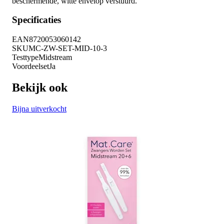
beschermende, witte envelop verstuurd.
Specificaties
EAN
8720053060142
SKU
MC-ZW-SET-MID-10-3
Testtype
Midstream
Voordeelset
Ja
Bekijk ook
Bijna uitverkocht