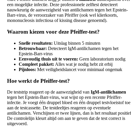
een mogelijke infectie. Deze professionele zelftest detecteert
nauwkeurig de aanwezigheid van antilichamen tegen het Epstein-
Barr-virus, de veroorzaker van Pfeiffer (ook wel klierkoorts,
mononucleosis infectiosa of kissing disease genoemd).
Waarom kiezen voor deze Pfeiffer-test?
Snelle resultaten:
Uitslag binnen 5 minuten
Betrouwbaar:
Detecteert IgM-antilichamen tegen het
Epstein-Barr-virus
Eenvoudig thuis uit te voeren:
Geen laboratorium nodig
Compleet pakket:
Alles wat je nodig hebt zit erbij
Pijnloos:
Met veiligheidslancet voor minimaal ongemak
Hoe werkt de Pfeiffer-test?
De teststrip reageert op de aanwezigheid van
IgM-antilichamen
tegen het Epstein-Barr-virus, wat wijst op een recente Pfeiffer-
infectie. Je voegt één druppel bloed en één druppel testvloeistof toe
aan de testcassette. De testdeeltjes reageren op eventuele
antilichamen. Verschijnen er twee lijnen, dan is het resultaat positief
De controlelijn kleurt altijd om aan te geven dat de test correct is
uitgevoerd.