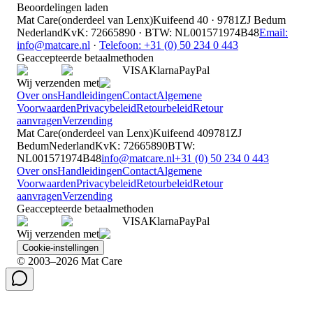
Beoordelingen laden
Mat Care
(
onderdeel van
Lenx
)
Kuifeend 40 · 9781ZJ Bedum
Nederland
KvK
:
72665890
·
BTW
:
NL001571974B48
Email:
info@matcare.nl
·
Telefoon
:
+31 (0) 50 234 0 443
Geaccepteerde betaalmethoden
VISA
Klarna
Pay
Pal
Wij verzenden met
Over ons
Handleidingen
Contact
Algemene
Voorwaarden
Privacybeleid
Retourbeleid
Retour
aanvragen
Verzending
Mat Care
(
onderdeel van
Lenx
)
Kuifeend 40
9781ZJ
Bedum
Nederland
KvK
:
72665890
BTW
:
NL001571974B48
info@matcare.nl
+31 (0) 50 234 0 443
Over ons
Handleidingen
Contact
Algemene
Voorwaarden
Privacybeleid
Retourbeleid
Retour
aanvragen
Verzending
Geaccepteerde betaalmethoden
VISA
Klarna
Pay
Pal
Wij verzenden met
Cookie-instellingen
© 2003–2026 Mat Care