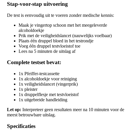
Stap-voor-stap uitvoering
De test is eenvoudig uit te voeren zonder medische kennis:
Maak je vingertop schoon met het meegeleverde
alcoholdoekje
Prik met de veiligheidslancet (nauwelijks voelbaar)
Plaats één druppel bloed in het testrondje
Voeg één druppel testvloeistof toe
Lees na 5 minuten de uitslag af
Complete testset bevat:
1x Pfeiffer-testcassette
1x alcoholdoekje voor reiniging
1x veiligheidslancet (vingerprik)
1x pleister
1x druppelflesje met testvloeistof
1x uitgebreide handleiding
Let op:
Interpreteer geen resultaten meer na 10 minuten voor de
meest betrouwbare uitslag.
Specificaties