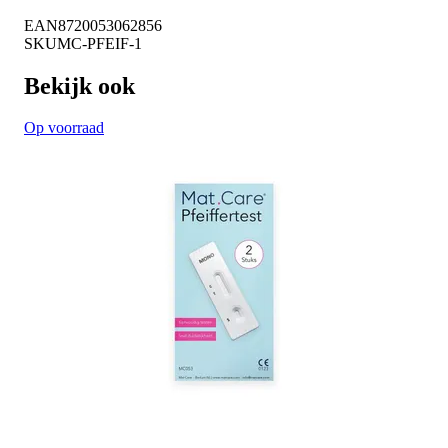
EAN
8720053062856
SKU
MC-PFEIF-1
Bekijk ook
Op voorraad