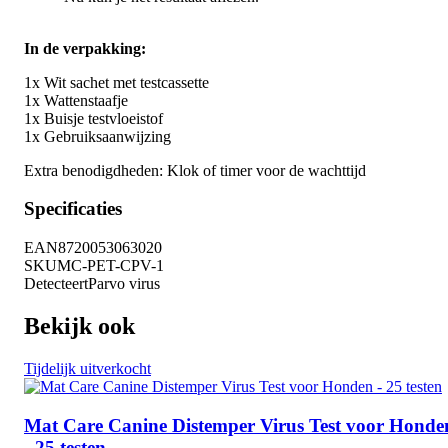
In de verpakking:
1x Wit sachet met testcassette
1x Wattenstaafje
1x Buisje testvloeistof
1x Gebruiksaanwijzing
Extra benodigdheden: Klok of timer voor de wachttijd
Specificaties
EAN
8720053063020
SKU
MC-PET-CPV-1
Detecteert
Parvo virus
Bekijk ook
Tijdelijk uitverkocht
Mat Care Canine Distemper Virus Test voor Honde
- 25 testen