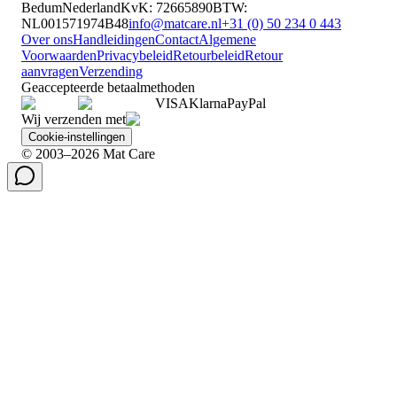
Bedum
Nederland
KvK
:
72665890
BTW
:
NL001571974B48
info@matcare.nl
+31 (0) 50 234 0 443
Over ons
Handleidingen
Contact
Algemene
Voorwaarden
Privacybeleid
Retourbeleid
Retour
aanvragen
Verzending
Geaccepteerde betaalmethoden
VISA
Klarna
Pay
Pal
Wij verzenden met
Cookie-instellingen
© 2003–2026 Mat Care