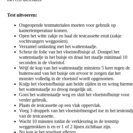
Test uitvoeren:
Ongeopende testmaterialen moeten voor gebruik op
kamertemperatuur komen.
Open het witte zakje en haal de testcassette eruit (zakje
vochtvangers weggooien).
Verzamel ontlasting met het wattenstaafje.
Scheur de folie van het vloeistofbuisje af. Dompel het
wattenstaafje in het buisje en draai het staafje minimaal 10
seconden in de vloeistof.
Wrijf de kop van het wattenstaafje minstens 5 keer tegen de
buitenwand van het buisje om ervoor te zorgen dat het
monster volledig in de vloeistof wordt opgenomen.
Knijp het vloeistofbuisje aan beide zijden in en wring hierme
het wattenstaafje zo droog mogelijk uit.
Gooi het wattenstaafje weg en sluit het vloeistofbuisje voor
verder gebruik.
Plaats de testcassette op een vlak oppervlak.
Voeg 3 druppels van het vloeistofmengsel toe in het testrondj
van de testcassette.
Wacht 10 minuten totdat de verkleuring in de teststrip
weggetrokken is en er 1 of 2 lijnen zichtbaar zijn.
Nu kun je het resultaat aflezen.