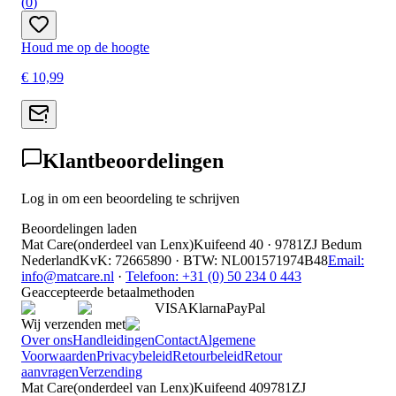
(
0
)
Houd me op de hoogte
€ 10,99
Klantbeoordelingen
Log in om een beoordeling te schrijven
Beoordelingen laden
Mat Care
(
onderdeel van
Lenx
)
Kuifeend 40 · 9781ZJ Bedum
Nederland
KvK
:
72665890
·
BTW
:
NL001571974B48
Email:
info@matcare.nl
·
Telefoon
:
+31 (0) 50 234 0 443
Geaccepteerde betaalmethoden
VISA
Klarna
Pay
Pal
Wij verzenden met
Over ons
Handleidingen
Contact
Algemene
Voorwaarden
Privacybeleid
Retourbeleid
Retour
aanvragen
Verzending
Mat Care
(
onderdeel van
Lenx
)
Kuifeend 40
9781ZJ