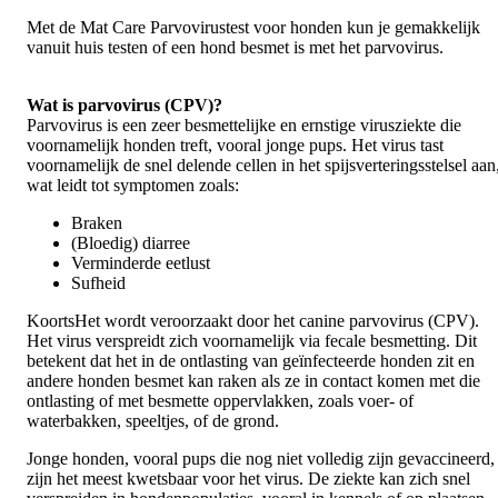
Met de Mat Care Parvovirustest voor honden kun je gemakkelijk
vanuit huis testen of een hond besmet is met het parvovirus.
Wat is parvovirus (CPV)?
Parvovirus is een zeer besmettelijke en ernstige virusziekte die
voornamelijk honden treft, vooral jonge pups. Het virus tast
voornamelijk de snel delende cellen in het spijsverteringsstelsel aan
wat leidt tot symptomen zoals:
Braken
(Bloedig) diarree
Verminderde eetlust
Sufheid
KoortsHet wordt veroorzaakt door het canine parvovirus (CPV).
Het virus verspreidt zich voornamelijk via fecale besmetting. Dit
betekent dat het in de ontlasting van geïnfecteerde honden zit en
andere honden besmet kan raken als ze in contact komen met die
ontlasting of met besmette oppervlakken, zoals voer- of
waterbakken, speeltjes, of de grond.
Jonge honden, vooral pups die nog niet volledig zijn gevaccineerd,
zijn het meest kwetsbaar voor het virus. De ziekte kan zich snel