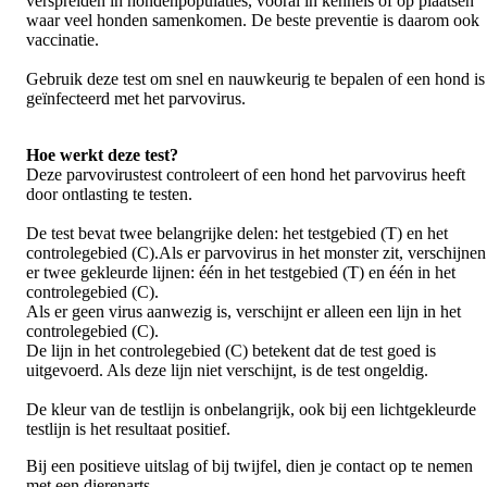
verspreiden in hondenpopulaties, vooral in kennels of op plaatsen
waar veel honden samenkomen. De beste preventie is daarom ook
vaccinatie.
Gebruik deze test om snel en nauwkeurig te bepalen of een hond is
geïnfecteerd met het parvovirus.
Hoe werkt deze test?
Deze parvovirustest controleert of een hond het parvovirus heeft
door ontlasting te testen.
De test bevat twee belangrijke delen: het testgebied (T) en het
controlegebied (C).Als er parvovirus in het monster zit, verschijnen
er twee gekleurde lijnen: één in het testgebied (T) en één in het
controlegebied (C).
Als er geen virus aanwezig is, verschijnt er alleen een lijn in het
controlegebied (C).
De lijn in het controlegebied (C) betekent dat de test goed is
uitgevoerd. Als deze lijn niet verschijnt, is de test ongeldig.
De kleur van de testlijn is onbelangrijk, ook bij een lichtgekleurde
testlijn is het resultaat positief.
Bij een positieve uitslag of bij twijfel, dien je contact op te nemen
met een dierenarts.