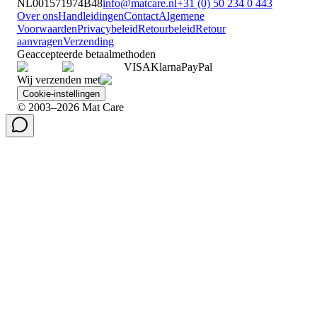
NL001571974B48
info@matcare.nl
+31 (0) 50 234 0 443
Over ons
Handleidingen
Contact
Algemene
Voorwaarden
Privacybeleid
Retourbeleid
Retour
aanvragen
Verzending
Geaccepteerde betaalmethoden
VISA
Klarna
Pay
Pal
Wij verzenden met
Cookie-instellingen
© 2003–2026 Mat Care