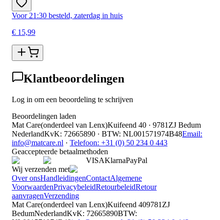
Voor 21:30 besteld, zaterdag in huis
€ 15,99
Klantbeoordelingen
Log in om een beoordeling te schrijven
Beoordelingen laden
Mat Care
(
onderdeel van
Lenx
)
Kuifeend 40 · 9781ZJ Bedum
Nederland
KvK
:
72665890
·
BTW
:
NL001571974B48
Email:
info@matcare.nl
·
Telefoon
:
+31 (0) 50 234 0 443
Geaccepteerde betaalmethoden
VISA
Klarna
Pay
Pal
Wij verzenden met
Over ons
Handleidingen
Contact
Algemene
Voorwaarden
Privacybeleid
Retourbeleid
Retour
aanvragen
Verzending
Mat Care
(
onderdeel van
Lenx
)
Kuifeend 40
9781ZJ
Bedum
Nederland
KvK
:
72665890
BTW
: