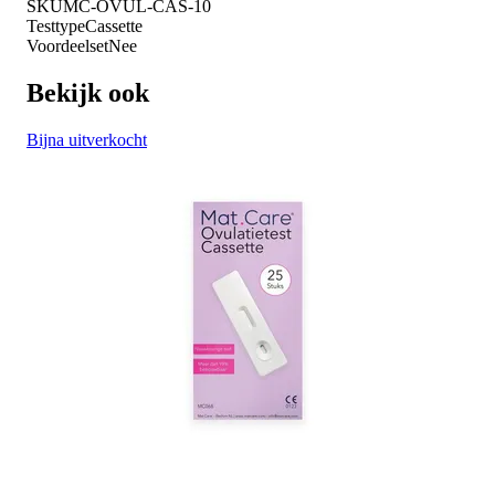
SKU
MC-OVUL-CAS-10
Testtype
Cassette
Voordeelset
Nee
Bekijk ook
Bijna uitverkocht