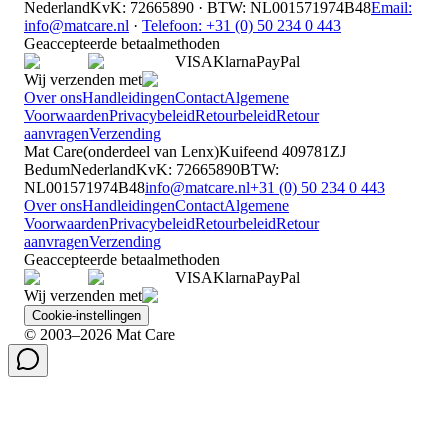
Nederland
KvK
:
72665890
·
BTW
:
NL001571974B48
Email:
info@matcare.nl
·
Telefoon
:
+31 (0) 50 234 0 443
Geaccepteerde betaalmethoden
VISA
Klarna
Pay
Pal
Wij verzenden met
Over ons
Handleidingen
Contact
Algemene
Voorwaarden
Privacybeleid
Retourbeleid
Retour
aanvragen
Verzending
Mat Care
(
onderdeel van
Lenx
)
Kuifeend 40
9781ZJ
Bedum
Nederland
KvK
:
72665890
BTW
:
NL001571974B48
info@matcare.nl
+31 (0) 50 234 0 443
Over ons
Handleidingen
Contact
Algemene
Voorwaarden
Privacybeleid
Retourbeleid
Retour
aanvragen
Verzending
Geaccepteerde betaalmethoden
VISA
Klarna
Pay
Pal
Wij verzenden met
Cookie-instellingen
© 2003–2026 Mat Care