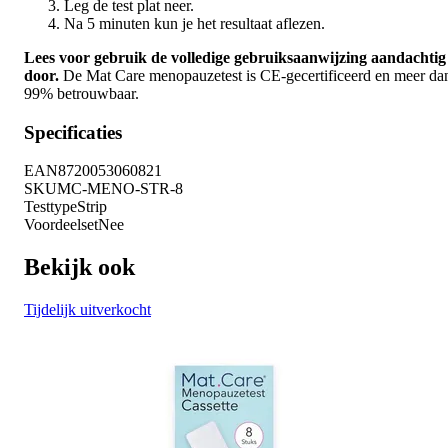
Leg de test plat neer.
Na 5 minuten kun je het resultaat aflezen.
Lees voor gebruik de volledige gebruiksaanwijzing aandachtig
door.
De Mat Care menopauzetest is CE-gecertificeerd en meer da
99% betrouwbaar.
Specificaties
EAN
8720053060821
SKU
MC-MENO-STR-8
Testtype
Strip
Voordeelset
Nee
Bekijk ook
Tijdelijk uitverkocht