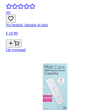
(
0
)
Nu besteld, dinsdag in huis
€ 10,99
Op voorraad