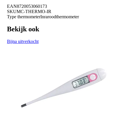
EAN
8720053060173
SKU
MC-THERMO-IR
Type thermometer
Inraroodthermometer
Bekijk ook
Bijna uitverkocht