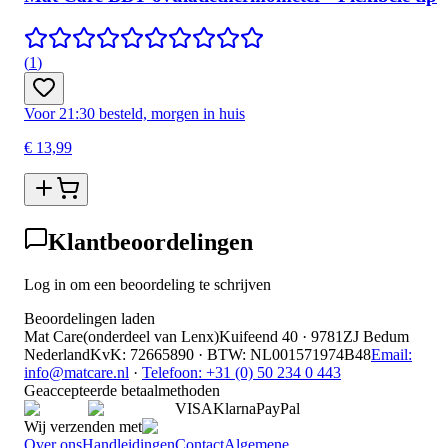
(
1
)
Voor 21:30 besteld, morgen in huis
€ 13,99
Klantbeoordelingen
Log in om een beoordeling te schrijven
Beoordelingen laden
Mat Care
(
onderdeel van
Lenx
)
Kuifeend 40 · 9781ZJ Bedum
Nederland
KvK
:
72665890
·
BTW
:
NL001571974B48
Email:
info@matcare.nl
·
Telefoon
:
+31 (0) 50 234 0 443
Geaccepteerde betaalmethoden
VISA
Klarna
Pay
Pal
Wij verzenden met
Over ons
Handleidingen
Contact
Algemene