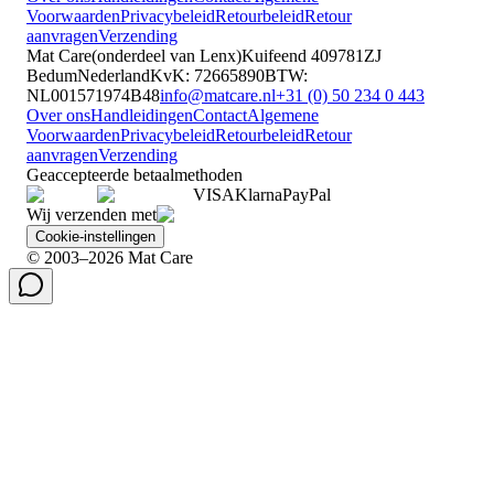
Voorwaarden
Privacybeleid
Retourbeleid
Retour
aanvragen
Verzending
Mat Care
(
onderdeel van
Lenx
)
Kuifeend 40
9781ZJ
Bedum
Nederland
KvK
:
72665890
BTW
:
NL001571974B48
info@matcare.nl
+31 (0) 50 234 0 443
Over ons
Handleidingen
Contact
Algemene
Voorwaarden
Privacybeleid
Retourbeleid
Retour
aanvragen
Verzending
Geaccepteerde betaalmethoden
VISA
Klarna
Pay
Pal
Wij verzenden met
Cookie-instellingen
© 2003–2026 Mat Care