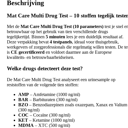
Beschrijving
Mat Care Multi Drug Test – 10 stoffen tegelijk teste
Met de
Mat Care Multi Drug Test (10 parameters)
test je snel e
betrouwbaar op het gebruik van tien verschillende drugs
tegelijkertijd. Binnen
5 minuten
lees je een duidelijk resultaat af.
Deze verpakking bevat
4 testpanels
, ideaal voor thuisgebruik,
werkgevers of zorgprofessionals die regelmatig willen testen. De te
is
CE gecertificeerd
en voldoet daarmee aan de Europese
kwaliteits- en betrouwbaarheidseisen.
Welke drugs detecteert deze test?
De Mat Care Multi Drug Test analyseert een urinesample op
reststoffen van de volgende tien stoffen:
AMP
– Amfetamine (1000 ng/ml)
BAR
– Barbituraten (300 ng/ml)
BZO
– Benzodiazepinen zoals oxazepam, Xanax en Valium
(300 ng/ml)
COC
– Cocaïne (300 ng/ml)
KET
– Ketamine (1000 ng/ml)
MDMA
– XTC (500 ng/ml)