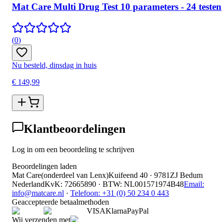
Mat Care Multi Drug Test 10 parameters - 24 testen
(
0
)
Nu besteld, dinsdag in huis
€ 149,99
Klantbeoordelingen
Log in om een beoordeling te schrijven
Beoordelingen laden
Mat Care
(
onderdeel van
Lenx
)
Kuifeend 40 · 9781ZJ Bedum
Nederland
KvK
:
72665890
·
BTW
:
NL001571974B48
Email:
info@matcare.nl
·
Telefoon
:
+31 (0) 50 234 0 443
Geaccepteerde betaalmethoden
VISA
Klarna
Pay
Pal
Wij verzenden met