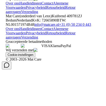
Over ons
Handleidingen
Contact
Algemene
Voorwaarden
Privacybeleid
Retourbeleid
Retour
aanvragen
Verzending
Mat Care
(
onderdeel van
Lenx
)
Kuifeend 40
9781ZJ
Bedum
Nederland
KvK
:
72665890
BTW
:
NL001571974B48
info@matcare.nl
+31 (0) 50 234 0 443
Over ons
Handleidingen
Contact
Algemene
Voorwaarden
Privacybeleid
Retourbeleid
Retour
aanvragen
Verzending
Geaccepteerde betaalmethoden
VISA
Klarna
Pay
Pal
Wij verzenden met
Cookie-instellingen
© 2003–2026 Mat Care