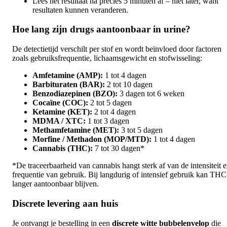
Lees het resultaat na precies 5 minuten af – niet later, want
resultaten kunnen veranderen.
Hoe lang zijn drugs aantoonbaar in urine?
De detectietijd verschilt per stof en wordt beïnvloed door factoren
zoals gebruiksfrequentie, lichaamsgewicht en stofwisseling:
Amfetamine (AMP):
1 tot 4 dagen
Barbituraten (BAR):
2 tot 10 dagen
Benzodiazepinen (BZO):
3 dagen tot 6 weken
Cocaïne (COC):
2 tot 5 dagen
Ketamine (KET):
2 tot 4 dagen
MDMA / XTC:
1 tot 3 dagen
Methamfetamine (MET):
3 tot 5 dagen
Morfine / Methadon (MOP/MTD):
1 tot 4 dagen
Cannabis (THC):
7 tot 30 dagen*
*De traceerbaarheid van cannabis hangt sterk af van de intensiteit 
frequentie van gebruik. Bij langdurig of intensief gebruik kan THC
langer aantoonbaar blijven.
Discrete levering aan huis
Je ontvangt je bestelling in een
discrete witte bubbelenvelop
die