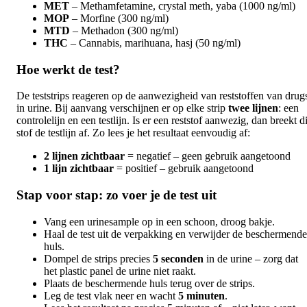
MET
– Methamfetamine, crystal meth, yaba (1000 ng/ml)
MOP
– Morfine (300 ng/ml)
MTD
– Methadon (300 ng/ml)
THC
– Cannabis, marihuana, hasj (50 ng/ml)
Hoe werkt de test?
De teststrips reageren op de aanwezigheid van reststoffen van drug
in urine. Bij aanvang verschijnen er op elke strip
twee lijnen
: een
controlelijn en een testlijn. Is er een reststof aanwezig, dan breekt d
stof de testlijn af. Zo lees je het resultaat eenvoudig af:
2 lijnen zichtbaar
= negatief – geen gebruik aangetoond
1 lijn zichtbaar
= positief – gebruik aangetoond
Stap voor stap: zo voer je de test uit
Vang een urinesample op in een schoon, droog bakje.
Haal de test uit de verpakking en verwijder de beschermende
huls.
Dompel de strips precies
5 seconden
in de urine – zorg dat
het plastic panel de urine niet raakt.
Plaats de beschermende huls terug over de strips.
Leg de test vlak neer en wacht
5 minuten
.