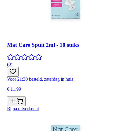
Mat Care Spuit 2ml - 10 stuks
(
0
)
Voor 21:30 besteld, zaterdag in huis
€ 11,99
Bijna uitverkocht