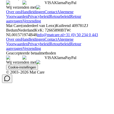
VISA
Klarna
Pay
Pal
Wij verzenden met
Over ons
Handleidingen
Contact
Algemene
Voorwaarden
Privacybeleid
Retourbeleid
Retour
aanvragen
Verzending
Mat Care
(
onderdeel van
Lenx
)
Kuifeend 40
9781ZJ
Bedum
Nederland
KvK
:
72665890
BTW
:
NL001571974B48
info@matcare.nl
+31 (0) 50 234 0 443
Over ons
Handleidingen
Contact
Algemene
Voorwaarden
Privacybeleid
Retourbeleid
Retour
aanvragen
Verzending
Geaccepteerde betaalmethoden
VISA
Klarna
Pay
Pal
Wij verzenden met
Cookie-instellingen
© 2003–2026 Mat Care