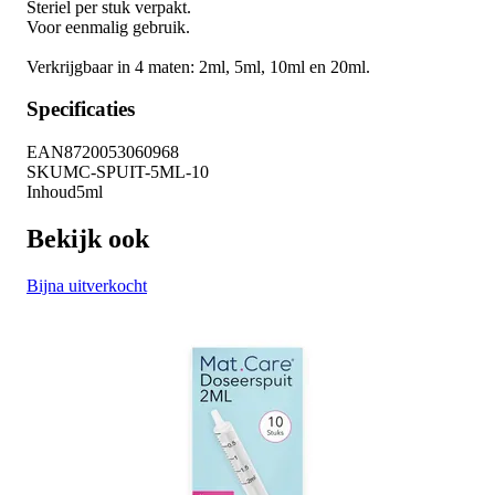
Steriel per stuk verpakt.
Voor eenmalig gebruik.
Verkrijgbaar in 4 maten: 2ml, 5ml, 10ml en 20ml.
Specificaties
EAN
8720053060968
SKU
MC-SPUIT-5ML-10
Inhoud
5ml
Bekijk ook
Bijna uitverkocht