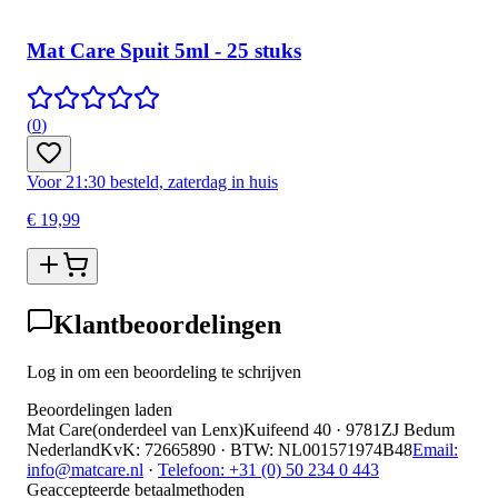
Mat Care Spuit 5ml - 25 stuks
(
0
)
Voor 21:30 besteld, zaterdag in huis
€ 19,99
Klantbeoordelingen
Log in om een beoordeling te schrijven
Beoordelingen laden
Mat Care
(
onderdeel van
Lenx
)
Kuifeend 40 · 9781ZJ Bedum
Nederland
KvK
:
72665890
·
BTW
:
NL001571974B48
Email:
info@matcare.nl
·
Telefoon
:
+31 (0) 50 234 0 443
Geaccepteerde betaalmethoden