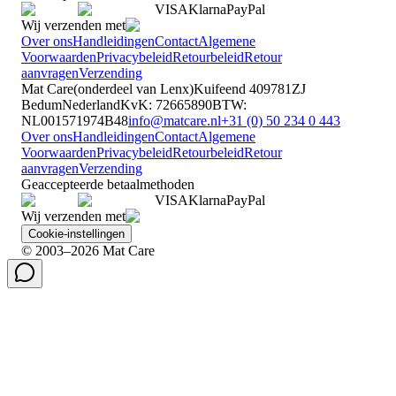
VISA
Klarna
Pay
Pal
Wij verzenden met
Over ons
Handleidingen
Contact
Algemene
Voorwaarden
Privacybeleid
Retourbeleid
Retour
aanvragen
Verzending
Mat Care
(
onderdeel van
Lenx
)
Kuifeend 40
9781ZJ
Bedum
Nederland
KvK
:
72665890
BTW
:
NL001571974B48
info@matcare.nl
+31 (0) 50 234 0 443
Over ons
Handleidingen
Contact
Algemene
Voorwaarden
Privacybeleid
Retourbeleid
Retour
aanvragen
Verzending
Geaccepteerde betaalmethoden
VISA
Klarna
Pay
Pal
Wij verzenden met
Cookie-instellingen
© 2003–2026 Mat Care