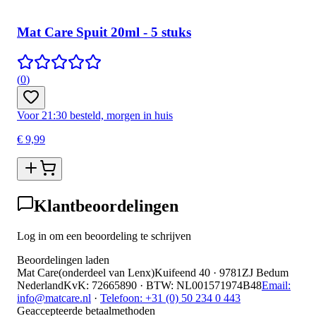
Mat Care Spuit 20ml - 5 stuks
(
0
)
Voor 21:30 besteld, morgen in huis
€ 9,99
Klantbeoordelingen
Log in om een beoordeling te schrijven
Beoordelingen laden
Mat Care
(
onderdeel van
Lenx
)
Kuifeend 40 · 9781ZJ Bedum
Nederland
KvK
:
72665890
·
BTW
:
NL001571974B48
Email:
info@matcare.nl
·
Telefoon
:
+31 (0) 50 234 0 443
Geaccepteerde betaalmethoden