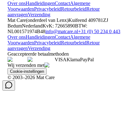
Over ons
Handleidingen
Contact
Algemene
Voorwaarden
Privacybeleid
Retourbeleid
Retour
aanvragen
Verzending
Mat Care
(
onderdeel van
Lenx
)
Kuifeend 40
9781ZJ
Bedum
Nederland
KvK
:
72665890
BTW
:
NL001571974B48
info@matcare.nl
+31 (0) 50 234 0 443
Over ons
Handleidingen
Contact
Algemene
Voorwaarden
Privacybeleid
Retourbeleid
Retour
aanvragen
Verzending
Geaccepteerde betaalmethoden
VISA
Klarna
Pay
Pal
Wij verzenden met
Cookie-instellingen
© 2003–2026 Mat Care