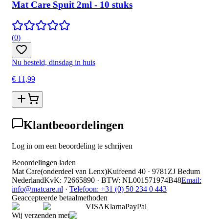
Mat Care Spuit 2ml - 10 stuks
(
0
)
Nu besteld, dinsdag in huis
€ 11,99
Klantbeoordelingen
Log in om een beoordeling te schrijven
Beoordelingen laden
Mat Care
(
onderdeel van
Lenx
)
Kuifeend 40 · 9781ZJ Bedum
Nederland
KvK
:
72665890
·
BTW
:
NL001571974B48
Email:
info@matcare.nl
·
Telefoon
:
+31 (0) 50 234 0 443
Geaccepteerde betaalmethoden
VISA
Klarna
Pay
Pal
Wij verzenden met