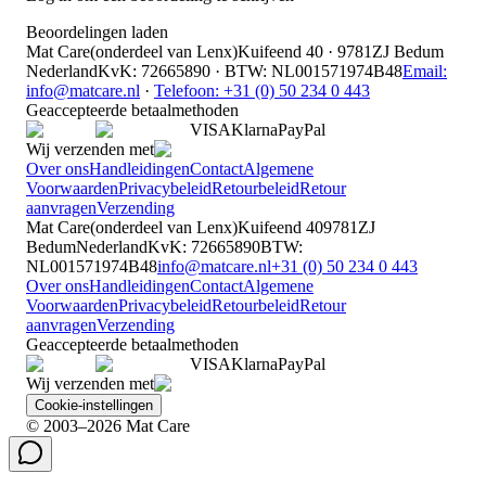
Beoordelingen laden
Mat Care
(
onderdeel van
Lenx
)
Kuifeend 40 · 9781ZJ Bedum
Nederland
KvK
:
72665890
·
BTW
:
NL001571974B48
Email:
info@matcare.nl
·
Telefoon
:
+31 (0) 50 234 0 443
Geaccepteerde betaalmethoden
VISA
Klarna
Pay
Pal
Wij verzenden met
Over ons
Handleidingen
Contact
Algemene
Voorwaarden
Privacybeleid
Retourbeleid
Retour
aanvragen
Verzending
Mat Care
(
onderdeel van
Lenx
)
Kuifeend 40
9781ZJ
Bedum
Nederland
KvK
:
72665890
BTW
:
NL001571974B48
info@matcare.nl
+31 (0) 50 234 0 443
Over ons
Handleidingen
Contact
Algemene
Voorwaarden
Privacybeleid
Retourbeleid
Retour
aanvragen
Verzending
Geaccepteerde betaalmethoden
VISA
Klarna
Pay
Pal
Wij verzenden met
Cookie-instellingen
© 2003–2026 Mat Care