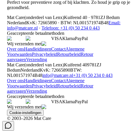
Perfect voor preventieve zorg of bij klachten. Zo houd je grip op je
gezondheid.
Mat Care
(
onderdeel van
Lenx
)
Kuifeend 40 · 9781ZJ Bedum
Nederland
KvK
:
72665890
·
BTW
:
NL001571974B48
Email:
info@matcare.nl
·
Telefoon
:
+31 (0) 50 234 0 443
Geaccepteerde betaalmethoden
VISA
Klarna
Pay
Pal
Wij verzenden met
Over ons
Handleidingen
Contact
Algemene
Voorwaarden
Privacybeleid
Retourbeleid
Retour
aanvragen
Verzending
Mat Care
(
onderdeel van
Lenx
)
Kuifeend 40
9781ZJ
Bedum
Nederland
KvK
:
72665890
BTW
:
NL001571974B48
info@matcare.nl
+31 (0) 50 234 0 443
Over ons
Handleidingen
Contact
Algemene
Voorwaarden
Privacybeleid
Retourbeleid
Retour
aanvragen
Verzending
Geaccepteerde betaalmethoden
VISA
Klarna
Pay
Pal
Wij verzenden met
Cookie-instellingen
© 2003–2026 Mat Care