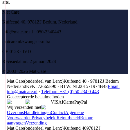
arts.
Mat Care
Kuifeend 40, 9781ZJ Bedum, Nederland
info@matcare.nl · 050-2340443
matcare.nl/zwangcassultra
CE 0123 · IVD
Revisiedatum: 2 januari 2024
© 2003–2026 Mat Care
Mat Care
(
onderdeel van
Lenx
)
Kuifeend 40 · 9781ZJ Bedum
Nederland
KvK
:
72665890
·
BTW
:
NL001571974B48
Email:
info@matcare.nl
·
Telefoon
:
+31 (0) 50 234 0 443
Geaccepteerde betaalmethoden
VISA
Klarna
Pay
Pal
Wij verzenden met
Over ons
Handleidingen
Contact
Algemene
Voorwaarden
Privacybeleid
Retourbeleid
Retour
aanvragen
Verzending
Mat Care
(
onderdeel van
Lenx
)
Kuifeend 40
9781ZJ