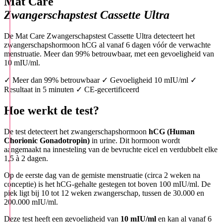
Mat Care
Zwangerschapstest Cassette Ultra
De Mat Care Zwangerschapstest Cassette Ultra detecteert het
zwangerschapshormoon hCG al vanaf 6 dagen vóór de verwachte
menstruatie. Meer dan 99% betrouwbaar, met een gevoeligheid van
10 mIU/ml.
✓ Meer dan 99% betrouwbaar
✓ Gevoeligheid 10 mIU/ml
✓
Resultaat in 5 minuten
✓ CE-gecertificeerd
Hoe werkt de test?
De test detecteert het zwangerschapshormoon
hCG (Human
Chorionic Gonadotropin)
in urine. Dit hormoon wordt
aangemaakt na innesteling van de bevruchte eicel en verdubbelt elke
1,5 à 2 dagen.
Op de eerste dag van de gemiste menstruatie (circa 2 weken na
conceptie) is het hCG-gehalte gestegen tot boven 100 mIU/ml. De
piek ligt bij 10 tot 12 weken zwangerschap, tussen de 30.000 en
200.000 mIU/ml.
Deze test heeft een gevoeligheid van
10 mIU/ml
en kan al vanaf 6