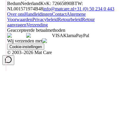
Bedum
Nederland
KvK
:
72665890
BTW
:
NL001571974B48
info@matcare.nl
+31 (0) 50 234 0 443
Over ons
Handleidingen
Contact
Algemene
Voorwaarden
Privacybeleid
Retourbeleid
Retour
aanvragen
Verzending
Geaccepteerde betaalmethoden
VISA
Klarna
Pay
Pal
Wij verzenden met
Cookie-instellingen
© 2003–2026 Mat Care