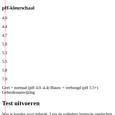
pH-kleurschaal
4.0
4.4
4.7
5.0
5.3
5.5
5.8
7.0
Geel = normaal (pH 4.0–4.4)
Blauw = verhoogd (pH 5.5+)
Gebruiksaanwijzing
Test uitvoeren
Was je handen voor gebruik. Lees de volledige instructie aandachtig