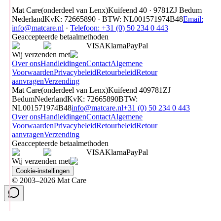
Mat Care
(
onderdeel van
Lenx
)
Kuifeend 40 · 9781ZJ Bedum
Nederland
KvK
:
72665890
·
BTW
:
NL001571974B48
Email:
info@matcare.nl
·
Telefoon
:
+31 (0) 50 234 0 443
Geaccepteerde betaalmethoden
VISA
Klarna
Pay
Pal
Wij verzenden met
Over ons
Handleidingen
Contact
Algemene
Voorwaarden
Privacybeleid
Retourbeleid
Retour
aanvragen
Verzending
Mat Care
(
onderdeel van
Lenx
)
Kuifeend 40
9781ZJ
Bedum
Nederland
KvK
:
72665890
BTW
:
NL001571974B48
info@matcare.nl
+31 (0) 50 234 0 443
Over ons
Handleidingen
Contact
Algemene
Voorwaarden
Privacybeleid
Retourbeleid
Retour
aanvragen
Verzending
Geaccepteerde betaalmethoden
VISA
Klarna
Pay
Pal
Wij verzenden met
Cookie-instellingen
© 2003–2026 Mat Care