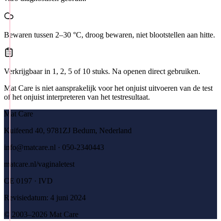
Bewaren tussen 2–30 °C, droog bewaren, niet blootstellen aan hitte.
Verkrijgbaar in 1, 2, 5 of 10 stuks. Na openen direct gebruiken.
Mat Care is niet aansprakelijk voor het onjuist uitvoeren van de test
of het onjuist interpreteren van het testresultaat.
Mat Care
Kuifeend 40, 9781ZJ Bedum, Nederland
info@matcare.nl · 050-2340443
matcare.nl/vaginaletest
CE 0197 · IVD
Revisiedatum: 4 juni 2024
© 2003–2026 Mat Care