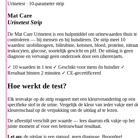
Urinetest · 10-parameter strip
Mat Care
Urinetest Strip
De Mat Care Urinetest is een hulpmiddel om urinewaarden thuis te
controleren — bij mensen en bij huisdieren. De strip meet 10
waarden: urobilinogeen, bilirubine, ketonen, bloed, proteïne, nitraat
leukocyten, glucose, soortelijk gewicht en pH. De uitslag is geen
diagnose en vervangt geen onderzoek door een (dieren)arts.
✓ 10 waarden in 1 test
✓ Geschikt voor mens én huisdier
✓
Resultaat binnen 2 minuten
✓ CE-gecertificeerd
Hoe werkt de test?
Elk testvakje op de strip reageert met een kleurverandering op een
specifieke stof in de urine. Vergelijk de kleur van ieder vakje met d
kleurenschaal op de verpakking om de uitslag af te lezen.
De afleestijd verschilt per waarde — lees daarom elk vakje op het
juiste moment af voor een betrouwbaar resultaat.
Let op:
de uitslag is een signaal, geen diagnose. Beoordeel