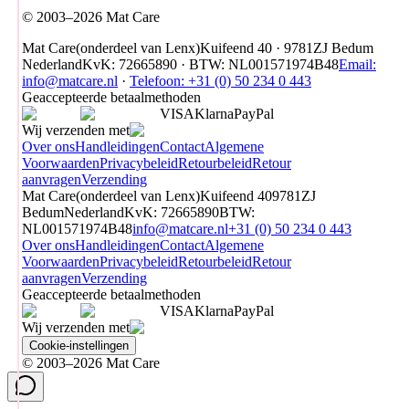
© 2003–2026 Mat Care
Mat Care
(
onderdeel van
Lenx
)
Kuifeend 40 · 9781ZJ Bedum
Nederland
KvK
:
72665890
·
BTW
:
NL001571974B48
Email:
info@matcare.nl
·
Telefoon
:
+31 (0) 50 234 0 443
Geaccepteerde betaalmethoden
VISA
Klarna
Pay
Pal
Wij verzenden met
Over ons
Handleidingen
Contact
Algemene
Voorwaarden
Privacybeleid
Retourbeleid
Retour
aanvragen
Verzending
Mat Care
(
onderdeel van
Lenx
)
Kuifeend 40
9781ZJ
Bedum
Nederland
KvK
:
72665890
BTW
:
NL001571974B48
info@matcare.nl
+31 (0) 50 234 0 443
Over ons
Handleidingen
Contact
Algemene
Voorwaarden
Privacybeleid
Retourbeleid
Retour
aanvragen
Verzending
Geaccepteerde betaalmethoden
VISA
Klarna
Pay
Pal
Wij verzenden met
Cookie-instellingen
© 2003–2026 Mat Care