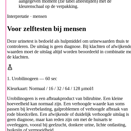
aangegeven moment (zie tabel afleestijden) met de
kleurenschaal op de verpakking.
Interpretatie · mensen
Voor zelftesten bij mensen
Deze urinetest is bedoeld als hulpmiddel om urinewaarden thuis te
controleren. De uitslag is geen diagnose. Bij klachten of afwijkend
waarden moet de uitslag altijd worden beoordeeld in combinatie me
de klachten.
1. Urobilinogeen
— 60 sec
Kleurkaart: Normaal / 16 / 32 / 64 / 128 μmol/l
Urobilinogeen is een afbraakproduct van bilirubine. Een kleine
hoeveelheid kan normaal zijn. Een verhoogde waarde kan soms
passen bij leverbelasting, galproblemen of verhoogde afbraak van
rode bloedcellen. Een afwijkende of duidelijk verhoogde uitslag is
geen diagnose, maar kan reden zijn om met de huisarts te
overleggen, vooral bij geelzucht, donkere urine, lichte ontlasting,
buikpijn of vermoeidheid.