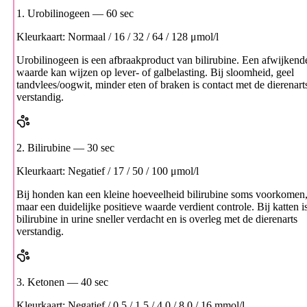
1. Urobilinogeen
— 60 sec
Kleurkaart: Normaal / 16 / 32 / 64 / 128 μmol/l
Urobilinogeen is een afbraakproduct van bilirubine. Een afwijkend
waarde kan wijzen op lever- of galbelasting. Bij sloomheid, geel
tandvlees/oogwit, minder eten of braken is contact met de dierenart
verstandig.
2. Bilirubine
— 30 sec
Kleurkaart: Negatief / 17 / 50 / 100 μmol/l
Bij honden kan een kleine hoeveelheid bilirubine soms voorkomen
maar een duidelijke positieve waarde verdient controle. Bij katten i
bilirubine in urine sneller verdacht en is overleg met de dierenarts
verstandig.
3. Ketonen
— 40 sec
Kleurkaart: Negatief / 0,5 / 1,5 / 4,0 / 8,0 / 16 mmol/l