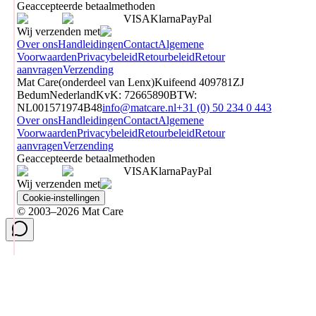
Geaccepteerde betaalmethoden
VISA
Klarna
Pay
Pal
Wij verzenden met
Over ons
Handleidingen
Contact
Algemene
Voorwaarden
Privacybeleid
Retourbeleid
Retour
aanvragen
Verzending
Mat Care
(
onderdeel van
Lenx
)
Kuifeend 40
9781ZJ
Bedum
Nederland
KvK
:
72665890
BTW
:
NL001571974B48
info@matcare.nl
+31 (0) 50 234 0 443
Over ons
Handleidingen
Contact
Algemene
Voorwaarden
Privacybeleid
Retourbeleid
Retour
aanvragen
Verzending
Geaccepteerde betaalmethoden
VISA
Klarna
Pay
Pal
Wij verzenden met
Cookie-instellingen
© 2003–2026 Mat Care