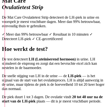
Mat Care
Ovulatietest Strip
De Mat Care Ovulatietest Strip detecteert de LH-piek in urine en
voorspelt je meest vruchtbare dagen. Meer dan 99% betrouwbaar,
eenvoudig thuis te gebruiken.
✓ Meer dan 99% betrouwbaar
✓ Resultaat in 10 minuten
✓
Detecteert LH-piek
✓ CE-gecertificeerd
Hoe werkt de test?
De test detecteert
LH (Luteïniserend hormoon)
in urine. LH
stimuleert de eisprong en zorgt dat een bevruchte eicel zich kan
nestelen in de baarmoeder.
De snelle stijging van LH in de urine — de
LH-piek
— is het
signaal van de start van het ovulatieproces. LH is altijd aanwezig in
de urine, maar tijdens de piek is de hoeveelheid 10 tot 20 keer hoger
dan normaal.
De piek duurt 1 tot 3 dagen. De ovulatie vindt
20 tot 48 uur na de
start van de LH-piek
plaats — dit is je meest vruchtbare periode.