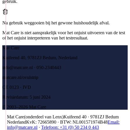
gebruik.
Na gebruik weggooien bij het gewone huishoudelijk afval.
Mat Care is niet aansprakelijk voor het onjuist uitvoeren van de test
of het onjuist interpreteren van het testresultaat.
Mat Care
Kuifeend 40, 9781ZJ Bedum, Nederland
info@matcare.nl · 050-2340443
matcare.nl/ovulstrip
CE 0123 · IVD
Revisiedatum: 5 juni 2024
© 2003–2026 Mat Care
Mat Care
(
onderdeel van
Lenx
)
Kuifeend 40 · 9781ZJ Bedum
Nederland
KvK
:
72665890
·
BTW
:
NL001571974B48
Email:
info@matcare.nl
·
Telefoon
:
+31 (0) 50 234 0 443