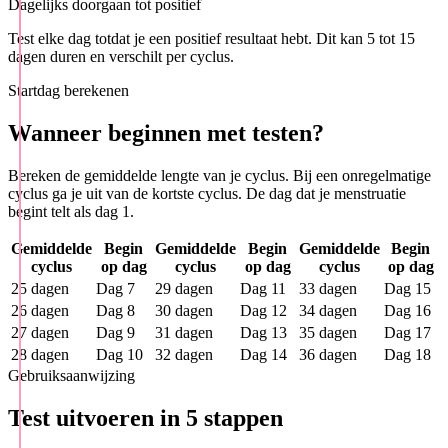
Dagelijks doorgaan tot positief
Test elke dag totdat je een positief resultaat hebt. Dit kan 5 tot 15
dagen duren en verschilt per cyclus.
Startdag berekenen
Wanneer beginnen met testen?
Bereken de gemiddelde lengte van je cyclus. Bij een onregelmatige
cyclus ga je uit van de kortste cyclus. De dag dat je menstruatie
begint telt als dag 1.
Gemiddelde
Begin
Gemiddelde
Begin
Gemiddelde
Begin
cyclus
op dag
cyclus
op dag
cyclus
op dag
25 dagen
Dag 7
29 dagen
Dag 11
33 dagen
Dag 15
26 dagen
Dag 8
30 dagen
Dag 12
34 dagen
Dag 16
27 dagen
Dag 9
31 dagen
Dag 13
35 dagen
Dag 17
28 dagen
Dag 10
32 dagen
Dag 14
36 dagen
Dag 18
Gebruiksaanwijzing
Test uitvoeren in 5 stappen