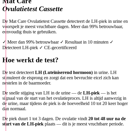
Mat Care
Ovulatietest Cassette
De Mat Care Ovulatietest Cassette detecteert de LH-piek in urine en
voorspelt je meest vruchtbare dagen. Meer dan 99% betrouwbaar,
eenvoudig thuis te gebruiken.
✓ Meer dan 99% betrouwbaar
✓ Resultaat in 10 minuten
✓
Detecteert LH-piek
✓ CE-gecertificeerd
Hoe werkt de test?
De test detecteert
LH (Luteïniserend hormoon)
in urine. LH
stimuleert de eisprong en zorgt dat een bevruchte eicel zich kan
nestelen in de baarmoeder.
De snelle stijging van LH in de urine — de
LH-piek
— is het
signaal van de start van het ovulatieproces. LH is altijd aanwezig in
de urine, maar tijdens de piek is de hoeveelheid 10 tot 20 keer hoger
dan normaal.
De piek duurt 1 tot 3 dagen. De ovulatie vindt
20 tot 48 uur na de
start van de LH-piek
plaats — dit is je meest vruchtbare periode.