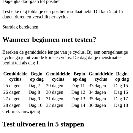
Dagelijks doorgaan tot positief
Test elke dag totdat je een positief resultaat hebt. Dit kan 5 tot 15
dagen duren en verschilt per cyclus.
Startdag berekenen
Wanneer beginnen met testen?
Bereken de gemiddelde lengte van je cyclus. Bij een onregelmatige
cyclus ga je uit van de kortste cyclus. De dag dat je menstruatie
begint telt als dag 1.
Gemiddelde
Begin
Gemiddelde
Begin
Gemiddelde
Begin
cyclus
op dag
cyclus
op dag
cyclus
op dag
25 dagen
Dag 7
29 dagen
Dag 11
33 dagen
Dag 15
26 dagen
Dag 8
30 dagen
Dag 12
34 dagen
Dag 16
27 dagen
Dag 9
31 dagen
Dag 13
35 dagen
Dag 17
28 dagen
Dag 10
32 dagen
Dag 14
36 dagen
Dag 18
Gebruiksaanwijzing
Test uitvoeren in 5 stappen