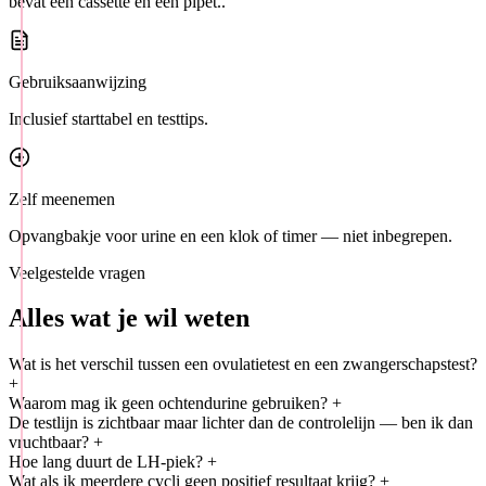
bevat één cassette en één pipet..
Gebruiksaanwijzing
Inclusief starttabel en testtips.
Zelf meenemen
Opvangbakje voor urine en een klok of timer — niet inbegrepen.
Veelgestelde vragen
Alles wat je wil weten
Wat is het verschil tussen een ovulatietest en een zwangerschapstest?
+
Waarom mag ik geen ochtendurine gebruiken?
+
De testlijn is zichtbaar maar lichter dan de controlelijn — ben ik dan
vruchtbaar?
+
Hoe lang duurt de LH-piek?
+
Wat als ik meerdere cycli geen positief resultaat krijg?
+