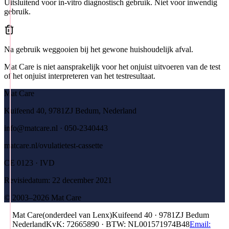
Uitsluitend voor in-vitro diagnostisch gebruik. Niet voor inwendig
gebruik.
Na gebruik weggooien bij het gewone huishoudelijk afval.
Mat Care is niet aansprakelijk voor het onjuist uitvoeren van de test
of het onjuist interpreteren van het testresultaat.
Mat Care
Kuifeend 40, 9781ZJ Bedum, Nederland
info@matcare.nl · 050-2340443
matcare.nl/ovulatietest-cassette
CE 0123 · IVD
Revisiedatum: 22 december 2021
© 2003–2026 Mat Care
Mat Care
(
onderdeel van
Lenx
)
Kuifeend 40 · 9781ZJ Bedum
Nederland
KvK
:
72665890
·
BTW
:
NL001571974B48
Email: