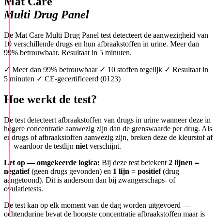
Mat Care
Multi Drug Panel
De Mat Care Multi Drug Panel test detecteert de aanwezigheid van
10 verschillende drugs en hun afbraakstoffen in urine. Meer dan
99% betrouwbaar. Resultaat in 5 minuten.
✓ Meer dan 99% betrouwbaar
✓ 10 stoffen tegelijk
✓ Resultaat in
5 minuten
✓ CE-gecertificeerd (0123)
Hoe werkt de test?
De test detecteert afbraakstoffen van drugs in urine wanneer deze in
hogere concentratie aanwezig zijn dan de grenswaarde per drug. Als
er drugs of afbraakstoffen aanwezig zijn, breken deze de kleurstof af
— waardoor de testlijn
niet
verschijnt.
Let op — omgekeerde logica:
Bij deze test betekent
2 lijnen =
negatief
(geen drugs gevonden) en
1 lijn = positief
(drug
aangetoond). Dit is andersom dan bij zwangerschaps- of
ovulatietests.
De test kan op elk moment van de dag worden uitgevoerd —
ochtendurine bevat de hoogste concentratie afbraakstoffen maar is