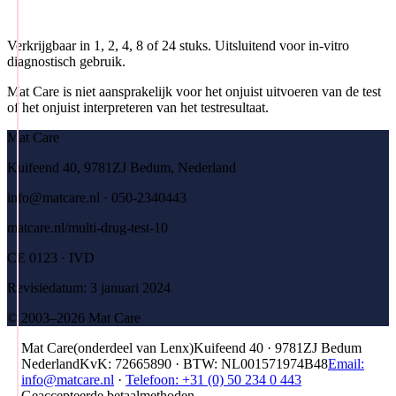
Verkrijgbaar in 1, 2, 4, 8 of 24 stuks. Uitsluitend voor in-vitro
diagnostisch gebruik.
Mat Care is niet aansprakelijk voor het onjuist uitvoeren van de test
of het onjuist interpreteren van het testresultaat.
Mat Care
Kuifeend 40, 9781ZJ Bedum, Nederland
info@matcare.nl · 050-2340443
matcare.nl/multi-drug-test-10
CE 0123 · IVD
Revisiedatum: 3 januari 2024
© 2003–2026 Mat Care
Mat Care
(
onderdeel van
Lenx
)
Kuifeend 40 · 9781ZJ Bedum
Nederland
KvK
:
72665890
·
BTW
:
NL001571974B48
Email:
info@matcare.nl
·
Telefoon
:
+31 (0) 50 234 0 443
Geaccepteerde betaalmethoden