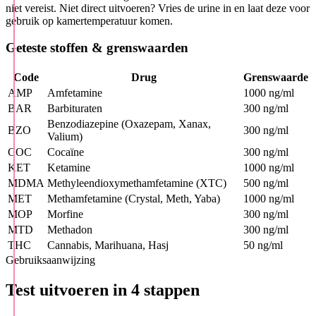
niet vereist. Niet direct uitvoeren? Vries de urine in en laat deze voor
gebruik op kamertemperatuur komen.
Geteste stoffen & grenswaarden
Code
Drug
Grenswaarde
AMP
Amfetamine
1000 ng/ml
BAR
Barbituraten
300 ng/ml
Benzodiazepine (Oxazepam, Xanax,
BZO
300 ng/ml
Valium)
COC
Cocaïne
300 ng/ml
KET
Ketamine
1000 ng/ml
MDMA
Methyleendioxymethamfetamine (XTC)
500 ng/ml
MET
Methamfetamine (Crystal, Meth, Yaba)
1000 ng/ml
MOP
Morfine
300 ng/ml
MTD
Methadon
300 ng/ml
THC
Cannabis, Marihuana, Hasj
50 ng/ml
Gebruiksaanwijzing
Test uitvoeren in 4 stappen