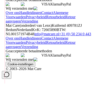
VISA
Klarna
Pay
Pal
Wij verzenden met
Over ons
Handleidingen
Contact
Algemene
Voorwaarden
Privacybeleid
Retourbeleid
Retour
aanvragen
Verzending
Mat Care
(
onderdeel van
Lenx
)
Kuifeend 40
9781ZJ
Bedum
Nederland
KvK
:
72665890
BTW
:
NL001571974B48
info@matcare.nl
+31 (0) 50 234 0 443
Over ons
Handleidingen
Contact
Algemene
Voorwaarden
Privacybeleid
Retourbeleid
Retour
aanvragen
Verzending
Geaccepteerde betaalmethoden
VISA
Klarna
Pay
Pal
Wij verzenden met
Cookie-instellingen
© 2003–2026 Mat Care