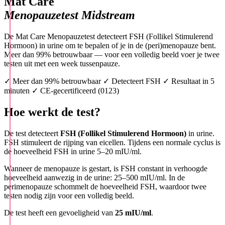
Mat Care
Menopauzetest Midstream
De Mat Care Menopauzetest detecteert FSH (Follikel Stimulerend
Hormoon) in urine om te bepalen of je in de (peri)menopauze bent.
Meer dan 99% betrouwbaar — voor een volledig beeld voer je twee
testen uit met een week tussenpauze.
✓ Meer dan 99% betrouwbaar
✓ Detecteert FSH
✓ Resultaat in 5
minuten
✓ CE-gecertificeerd (0123)
Hoe werkt de test?
De test detecteert
FSH (Follikel Stimulerend Hormoon)
in urine.
FSH stimuleert de rijping van eicellen. Tijdens een normale cyclus is
de hoeveelheid FSH in urine 5–20 mIU/ml.
Wanneer de menopauze is gestart, is FSH constant in verhoogde
hoeveelheid aanwezig in de urine: 25–500 mIU/ml. In de
perimenopauze schommelt de hoeveelheid FSH, waardoor twee
testen nodig zijn voor een volledig beeld.
De test heeft een gevoeligheid van
25 mIU/ml
.