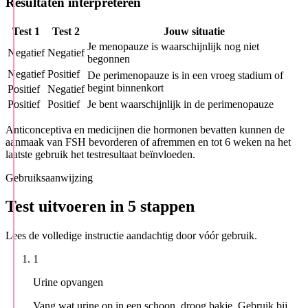
Resultaten interpreteren
Test 1
Test 2
Jouw situatie
Je menopauze is waarschijnlijk nog niet
Negatief
Negatief
begonnen
Negatief
Positief
De perimenopauze is in een vroeg stadium of
begint binnenkort
Positief
Negatief
Positief
Positief
Je bent waarschijnlijk in de perimenopauze
Anticonceptiva en medicijnen die hormonen bevatten kunnen de
aanmaak van FSH bevorderen of afremmen en tot 6 weken na het
laatste gebruik het testresultaat beïnvloeden.
Gebruiksaanwijzing
Test uitvoeren in 5 stappen
Lees de volledige instructie aandachtig door vóór gebruik.
1
Urine opvangen
Vang wat urine op in een schoon, droog bakje. Gebruik bij