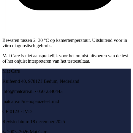
Bewaren tussen 2–30 °C op kamertemperatuur. Uitsluitend voor in-
vitro diagnostisch gebruik.
Mat Care is niet aansprakelijk voor het onjuist uitvoeren van de test
of het onjuist interpreteren van het testresultaat.
Mat Care
Kuifeend 40, 9781ZJ Bedum, Nederland
info@matcare.nl · 050-2340443
matcare.nl/menopauzetest-mid
CE 0123 · IVD
Revisiedatum: 18 december 2025
© 2003–2026 Mat Care