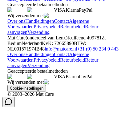
Geaccepteerde betaalmethoden
VISA
Klarna
Pay
Pal
Wij verzenden met
Over ons
Handleidingen
Contact
Algemene
Voorwaarden
Privacybeleid
Retourbeleid
Retour
aanvragen
Verzending
Mat Care
(
onderdeel van
Lenx
)
Kuifeend 40
9781ZJ
Bedum
Nederland
KvK
:
72665890
BTW
:
NL001571974B48
info@matcare.nl
+31 (0) 50 234 0 443
Over ons
Handleidingen
Contact
Algemene
Voorwaarden
Privacybeleid
Retourbeleid
Retour
aanvragen
Verzending
Geaccepteerde betaalmethoden
VISA
Klarna
Pay
Pal
Wij verzenden met
Cookie-instellingen
© 2003–2026 Mat Care