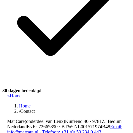
30 dagen
bedenktijd
<
Home
Home
/
Contact
Mat Care
(
onderdeel van
Lenx
)
Kuifeend 40 · 9781ZJ Bedum
Nederland
KvK
:
72665890
·
BTW
:
NL001571974B48
Email:
info@matcare.nl
·
Telefoon
:
+31 (0) 50 234 0 443