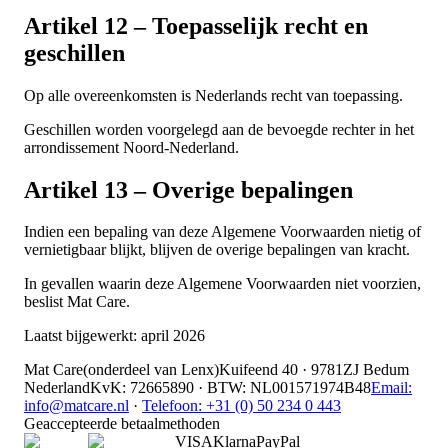
Artikel 12 – Toepasselijk recht en
geschillen
Op alle overeenkomsten is Nederlands recht van toepassing.
Geschillen worden voorgelegd aan de bevoegde rechter in het
arrondissement Noord-Nederland.
Artikel 13 – Overige bepalingen
Indien een bepaling van deze Algemene Voorwaarden nietig of
vernietigbaar blijkt, blijven de overige bepalingen van kracht.
In gevallen waarin deze Algemene Voorwaarden niet voorzien,
beslist Mat Care.
Laatst bijgewerkt: april 2026
Mat Care
(
onderdeel van
Lenx
)
Kuifeend 40 · 9781ZJ Bedum
Nederland
KvK
:
72665890
·
BTW
:
NL001571974B48
Email:
info@matcare.nl
·
Telefoon
:
+31 (0) 50 234 0 443
Geaccepteerde betaalmethoden
VISA
Klarna
Pay
Pal