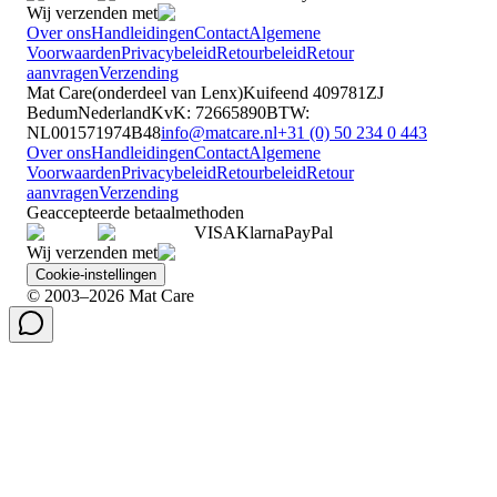
Wij verzenden met
Over ons
Handleidingen
Contact
Algemene
Voorwaarden
Privacybeleid
Retourbeleid
Retour
aanvragen
Verzending
Mat Care
(
onderdeel van
Lenx
)
Kuifeend 40
9781ZJ
Bedum
Nederland
KvK
:
72665890
BTW
:
NL001571974B48
info@matcare.nl
+31 (0) 50 234 0 443
Over ons
Handleidingen
Contact
Algemene
Voorwaarden
Privacybeleid
Retourbeleid
Retour
aanvragen
Verzending
Geaccepteerde betaalmethoden
VISA
Klarna
Pay
Pal
Wij verzenden met
Cookie-instellingen
© 2003–2026 Mat Care