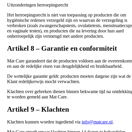
Uitzonderingen herroepingsrecht
Het herroepingsrecht is niet van toepassing op producten die om
hygiënische redenen verzegeld zijn en waarvan de verzegeling is
verbroken (zoals zwangerschapstests, ovulatietests, menstruatiecup
en vaginale testen), en producten die na levering door hun aard
onherroepelijk zijn vermengd met andere producten.
Artikel 8 – Garantie en conformiteit
Mat Care garandeert dat de producten voldoen aan de overeenkoms
en aan de redelijke eisen van deugdelijkheid en bruikbaarheid.
De wettelijke garantie geldt: producten moeten datgene zijn wat de
Klant redelijkerwijs mocht verwachten.
Klachten over gebreken dienen binnen bekwame tijd na ontdekkin
te worden gemeld aan Mat Care.
Artikel 9 – Klachten
Klachten kunnen worden ingediend via
info@matcare.nl
.
Mat Care streeft ernaar klachten binnen 14 dagen te behandelen.